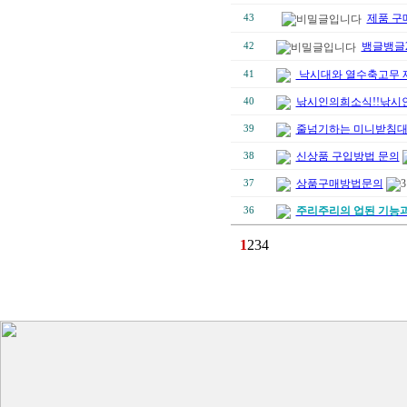
제품 구
43
뱅글뱅글
42
낙시대와 열수축고무 
41
낚시인의희소식!!낚시
40
줄넘기하는 미니받침대
39
신상품 구입방법 문의
38
상품구매방법문의
3
37
주리주리의 업된 기능
36
1
2
3
4