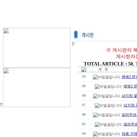
?
※ 게시판의 목
게시한자는
TOTAL ARTICLE : 50
,
뱅뱅2 
50
뱅뱅2 
49
삼지창 
48
?
삼지창 
47
알려주세
46
알려주
45
제품 구매
44