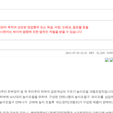
시판의 목적과 상반된 영업행위 또는 욕설, 비방, 도배성, 음란물 등을
시한자는 싸이버 법령에 의한 법적인 처벌을 받을 수 있습니다.
|
2011·07·01 22:31
|
HIT : 31,329
|
VOTE
주리 하부장치 및 위 주리주리 하부의 검은색상의 구조가 높이조절 크램프장치입니다
 하부에 낚시대의 높이조절을 위하여 구성된 안테나형의 높이조절구 파이프를 삽입
 높이조절구 안테나가 근래에 높이 조절후 죄는장치[크램프]가 구성된 제품이 판매되
은 외관 구성은 같으나 , 백색제품보다 청색[검정]제품은 스프링죄임이 강하기에 브레