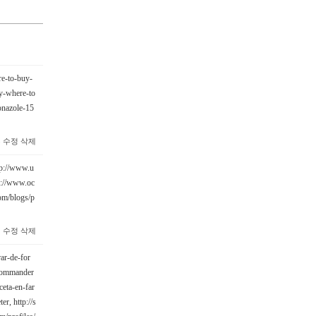
e-to-buy-
y-where-to
onazole-15
5
수정
삭제
tp://www.u
p://www.oc
com/blogs/p
1
수정
삭제
ar-de-for
-commander
ceta-en-far
ter,
http://s