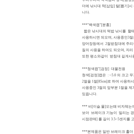
더에 낚시대 착[삽입] 탈[뽑기
니다.
***"백색캡"[분홍]
짧은 낚시대의 떡밥 낚시를 할때 착
사용하시면 되오며, 사용중인3절을
양어장등에서 2절받침대에 주리주
질의 사용을 하여도 되오며, 자
또한 평소와같이 받침대 길게사
***청색캡"[검정] 대물전용
청색[검정]캡은 : ~5.0 의 크
2절을 1절[85cm]로 하여 사용하
사용중인 3절의 앞부분 1절을 제
있읍니다.
*** 비[이슬.물]오는때 비자
보아 브레이크 기능이 밀리는 경
시점판매] 를 길이 3.5~5센지
***본제품은 일반 브레이크 홀