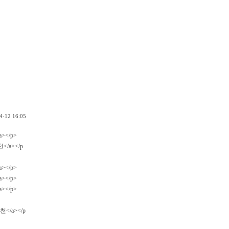
4·12 16:05
a></p>
천</a></p
a></p>
a></p>
a></p>
천</a></p