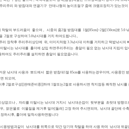
]시 주리주리 와 받침대와 연결기구 안데나형의 높이조절구 줌에 크램프장치가 았는것이
탈의 부드러움이 좋으며 , 시중의 줌2절 받침대를 1절[85cm]~2절[150cm]로 5.0
 2절로 구성하여 5.0낚시대를 거치 하여도됩니다.,
리 장착후 주리주리상단에 위, 이미지처럼 3.3낚시대 이하를 거치하고 떡밥낚시의 
리 이탈시는 낚시대를 홀더에 삽입 하면주리주리는 총알이 필요 없는 낚시대 지킴이 입
용하여도 주리주리를 설치하면 총알이 필요없읍니다.
고 무거운 낚시대 사용과 뽀드에서 짧은 받침대1절 85cm를 사용하는경우이며, 사용중인 
시면 되오며,
거후 2절로구성[[판매준비중]]하여 1절또는2절로 사용하시면 착지점등 쾌적한 낚시를
체는이상없으나 , 자리를 이탈시는 낚시대 거치시 낚시대손잡이 뒷부분을 초릿대 방향으
우, 맑은물로 이물질을 제거후 밀어[돌려] 고정 하여 주시면되며, 낚시대 끝단에 수
를 고정하시후, 홀더에 밀착사용하면됩니다
더 시용방법과같이 낚시대를 뒤쪽으로 약간 당기며 착탈을 하여 사용 하며 낚시대 뒤끝