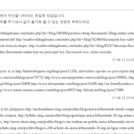
에서 자신을 나타내는 유일한 모습입니다.
처를 주기보다 같이 즐거워 할 수 있는 코멘트 부탁드려요.
weddingdreams.com/index.php?do=/blog/108306/purchase-cheap-fluconazole-50mg-online-wher
anteed-del/
http://southweddingdreams.com/index.php?do=/blog/102460/fluconazole-buy-safel
ole-from-in-shops/,
http://southweddingdreams.com/index.php?do=/blog/85247/discount-fluc
ne-fluconazole-online-buy-no-prescripti/
buy fluconazole now online australia
17·08·11 23:2
uyers in us
http://barbershoppers.org/blogs/post/11350,
zidovudine capsules no prescription
ht
o.com/social/blogs/post/70774,
http://www.uncorpoperfetto.com/social/blogs/post/109062,
htt
oup3/blogs/post/26898
http://www.africansdate.com/blogs/post/16206
http://ox.friendlysmilez.
tp://www.tennis-motion-connect.com/blogs/post/9955
http://lifestir.net/blogs/post/17986
17·08·23 23:0
 in the philippines
http://mcdonaldauto.ning.com/profiles/blogs/arava-leflunomide-donde-compr
ile-comprar,
http://lydlabs.ning.com/profiles/blogs/generique-arava-leflunomide-20-mg-achat
s,
http://never-shout.ning.com/profiles/blogs/c-mo-realizar-un-pedido-arava-leflunomide-sin-re
/lydlabs.ning.com/profiles/blogs/o-249-acheter-du-arava-leflunomide-10-mg-en-ligne-vente-ache