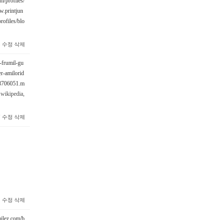
m/profiles/
w.printjun
rofiles/blo
5
수정
삭제
-frumil-gu
r-amilorid
78706051.m
wikipedia,
7
수정
삭제
2
수정
삭제
milez.com/b