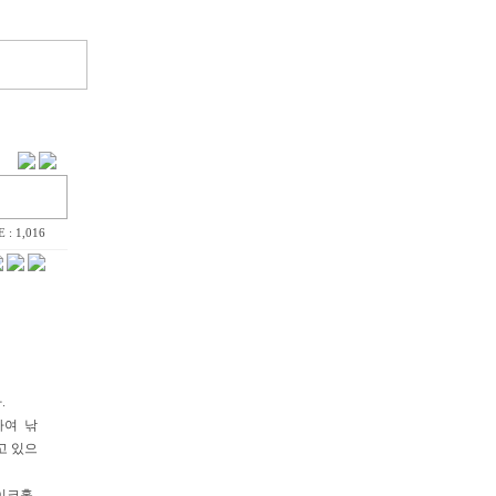
 : 1,016
.
하여 낚
고 있으
이크홀