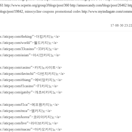
161
http://www.ocperio.org/group3/blogs/post/360
http://amusecandy.com/blogs/post/26462
htt
blogs/post/19842,
minocycline coupons promotional codes
http://www.myindiagate.com/commu
17·08·30 23:2
tps://aticpay.com/theking/">더킹카지노</a>
tps://aticpay.com/world/">월드카지노</a>
ps://aticpay.com/33casino/">33카지노</a>
tps://aticpay.com/asian/">아시안카지노</a>
tps://aticpay.com/casino/">카지노사이트</a>
tps://aticpay.com/davinchi/">다빈치카지노</a>
tps://aticpay.com/ebiang/">에비앙카지노</a>
ps://aticpay.com/f1casino/">F1카지노</a>
tps://aticpay.com/gatsby/">개츠비카지노</a>
tps://aticpay.com/f1ca/">에프원카지노</a>
tps://aticpay.com/mca/">엠카지노</a>
tps://aticpay.com/korea/">코리아카지노</a>
tps://aticpay.com/live/">라이브카지노</a>
tps://aticpay.com/macau/">마카오카지노</a>