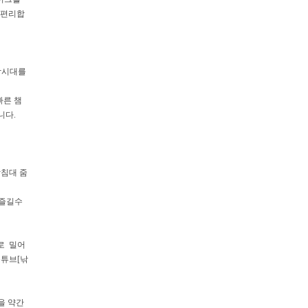
 편리합
 낚시대를
빠른 챔
니다.
받침대 줌
 즐길수
로 밀어
축튜브[낚
을 약간