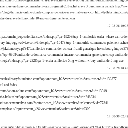
ng.com/profiles/blogs/acheter-vrai-arava-achat-arava-avec-paypal,
http://mcdonaldauto.ning.co
enerique-en-ligne-commander-livraison-gratuit-233-achat
arava 3 purchase in canada
http://ww
les/blogs/farmacia-online-donde-comprar-generico-arava-fiable-m-xico,
http://lydlabs.ning.com/p
ter-du-arava-leflunomide-10-mg-en-ligne-vente-acheter
17·08·26 19:2
t.php.xdomain.jp/question2answer/index.php?qa=19208&qa_1=amiloride-order-where-can-order
very,
http://ggwadvice.com//index.php?qa=15473&qa_1=amiloride-commander-paiement-achete
p://jaktlumaczyc.pl/3475/amiloride-commander-acheter-frumil-generique-luxembourg
http://s3
.es/?qa=6368/amiloride-ordonnance-commander-internet-commander-generique
cheap amiloride 
.com/q2a/index.php?qa=232&qa_1=order-amiloride-5mg-without-rx-buy-amiloride-5-mg-use
17·08·28 18:4
erculeslibraryfoundation.com/?option=com_k2&view=itemlist&task=user&id=132877
xil cod fedex
commodation-online.com/?option=com_k2&view=itemlist&task=user&id=13049
baba-kalauz.hu/?option=com_k2&view=itemlist&task=user&id=248234
endurancemanusilvia.com/?option=com_k2&view=itemlist&task=user&id=77341
ramaplast.it/?option=com_k2&view=itemlist&task=user&id=40300
17·08·30 02:4
a.com.au/ssn/blogs/post/37338,
http://saknada.com.au/ssn/blogs/post/17994
http://ox.friendlys