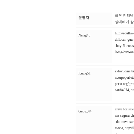
글은 인터넷
운영자
상대에게 상
http://south
Nelag45
diflucan-guar
-buy-fluconaz
0-mg-buy-onli
zidovudine b
Kuciq51
ncorpoperfett
perio.org/gr
ost/84054,
ht
arava for sale
Gequx44
ma-segura-ch
-du-arava-san
macia,
http:/