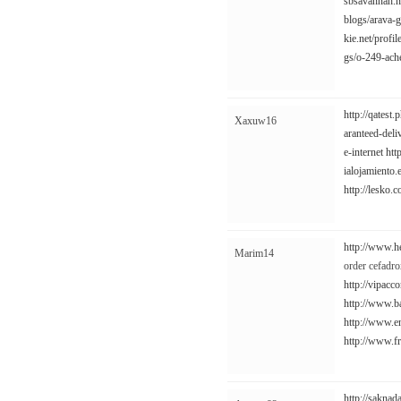
sbsavannah.ni
blogs/arava-g
kie.net/profi
gs/o-249-ache
http://qates
Xaxuw16
aranteed-deli
e-internet
htt
ialojamiento
http://lesko
http://www.h
Marim14
order cefadro
http://vipac
http://www.
http://www.
http://www.f
http://saknad