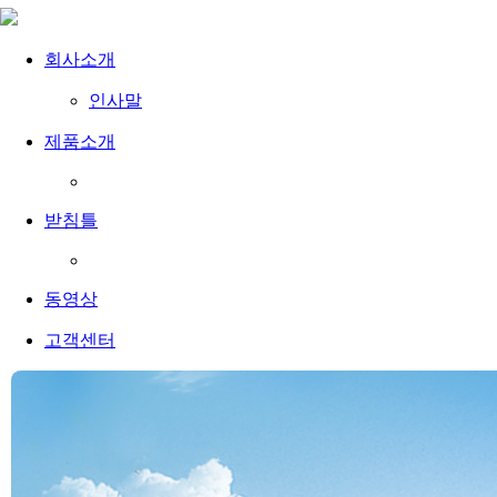
회사소개
인사말
제품소개
받침틀
동영상
고객센터