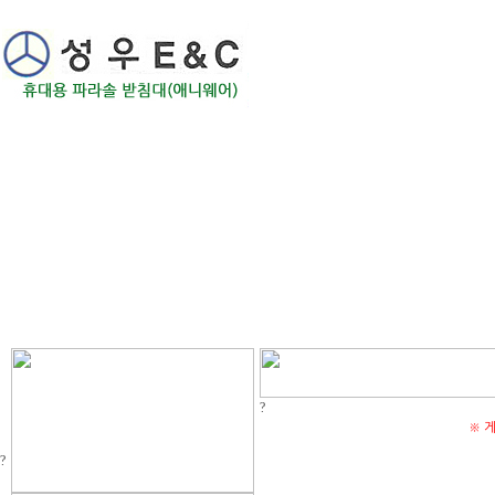
회사
?
※ 
?