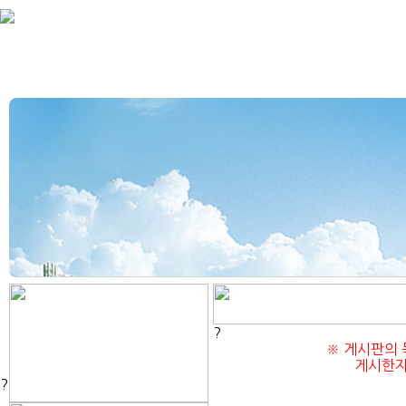
회사
?
※ 게시판의 
게시한자
?